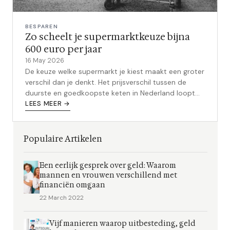
BESPAREN
Zo scheelt je supermarktkeuze bijna
600 euro per jaar
16 May 2026
De keuze welke supermarkt je kiest maakt een groter
verschil dan je denkt. Het prijsverschil tussen de
duurste en goedkoopste keten in Nederland loopt
op tot bijna 600 euro per jaar - voor hetzelfde
LEES MEER →
boodschappenmandje.
Populaire Artikelen
Een eerlijk gesprek over geld: Waarom
mannen en vrouwen verschillend met
financiën omgaan
22 March 2022
Vijf manieren waarop uitbesteding, geld