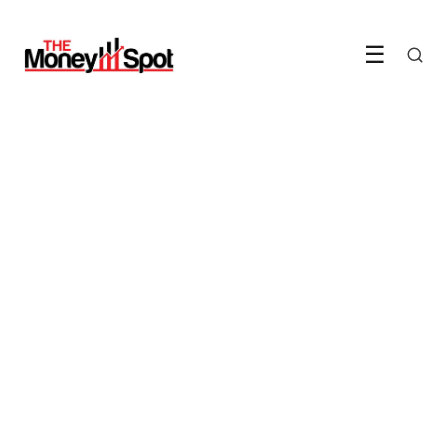
☰
BELEGGEN & CRYPTO
ABN AMRO lanceert crypto-
producten voor gewone
beleggers
24 April 2026
·
5 min leestijd